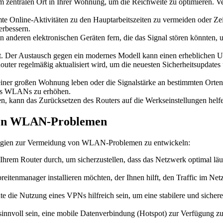
em zentralen Ort in Ihrer Wohnung, um die Reichweite zu optimieren.
te Online-Aktivitäten zu den Hauptarbeitszeiten zu vermeiden oder Z
erbessern.
anderen elektronischen Geräten fern, die das Signal stören könnten
ist. Der Austausch gegen ein modernes Modell kann einen erheblichen
 Router regelmäßig aktualisiert wird, um die neuesten Sicherheitsupdat
iner großen Wohnung leben oder die Signalstärke an bestimmten Orte
res WLANs zu erhöhen.
en, kann das Zurücksetzen des Routers auf die Werkseinstellungen helfe
 von WLAN-Problemen
trategien zur Vermeidung von WLAN-Problemen zu entwickeln:
hrem Router durch, um sicherzustellen, dass das Netzwerk optimal läu
eitenmanager installieren möchten, der Ihnen hilft, den Traffic im Ne
 die Nutzung eines VPNs hilfreich sein, um eine stabilere und sicherer
innvoll sein, eine mobile Datenverbindung (Hotspot) zur Verfügung zu