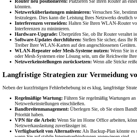
Router neu positionieren:
Platzieren Sie Ihren Router an ein
könnten.
Netzwerküberlastungen minimieren:
Versuchen Sie, bestimm
festzulegen. Dies kann die Leistung Ihres Netzwerks deutlich v
Interferenzen vermeiden:
Halten Sie Ihren WLAN-Router von 
Interferenzen zu minimieren.
Hardware-Upgrade:
Überprüfen Sie, ob Ihr Router veraltet 
Software-Updates durchführen:
Stellen Sie sicher, dass Ihr
Treiber Ihrer WLAN-Karten auf den angeschlossenen Geräten.
WLAN-Repeater oder Mesh-Systeme nutzen:
Wenn Sie in e
oder Mesh-Systemen eine Lösung sein, um die Reichweite Ih
Netzwerkeinstellungen zurücksetzen:
Wenn alle Stricke reiß
Langfristige Strategien zur Vermeidung
Neben der kurzfristigen Fehlerbehebung ist es klug, langfristige S
Regelmäßige Wartung:
Führen Sie regelmäßig Wartungen an I
Netzwerkeinstellungen einschließen.
Bandbreitenmanagement:
Überlegen Sie, ob Sie einen Bandbr
Priorität haben.
VPN für die Arbeit:
Wenn Sie im Home Office arbeiten, könnte
Netzwerkauslastung zuverlässiger ist.
Verfügbarkeit von Alternativen:
Als Backup-Plan könnte es s
wenn Sie auf stabile Internetverbindungen angewiesen sind.